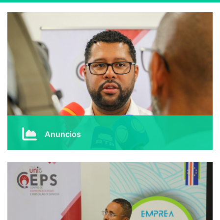
Anuncios
Lorem ipsum dolor sit amet, consectetur adipiscing
elit. Praesent ut faucibus odio, vel aliquet nulla.
Curabitur in tincidunt enim, et elementum augue. Cras
lacinia in lectus eu consectetur
Mais Informações