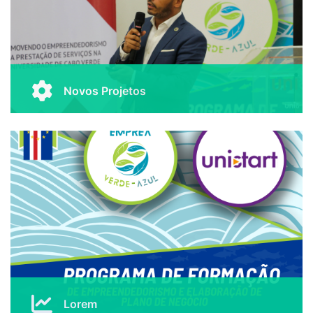
Novos Projetos
Lorem ipsum dolor sit amet, consectetur adipiscing
elit. Praesent ut faucibus odio, vel aliquet nulla.
Curabitur in tincidunt enim, et elementum augue. Cras
lacinia in lectus eu consectetur
Mais Informações
Lorem