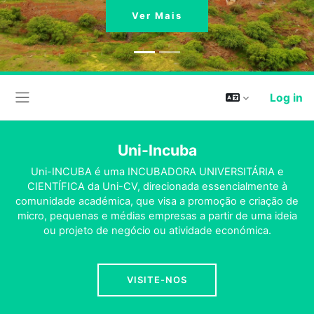
Ver Mais
Log in
Side panel
Uni-Incuba
Uni-INCUBA é uma INCUBADORA UNIVERSITÁRIA e
CIENTÍFICA da Uni-CV, direcionada essencialmente à
comunidade académica, que visa a promoção e criação de
micro, pequenas e médias empresas a partir de uma ideia
ou projeto de negócio ou atividade económica.
VISITE-NOS